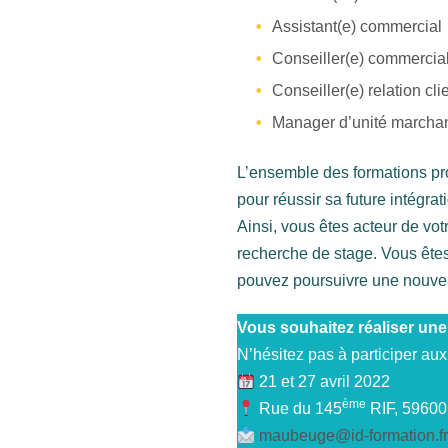
Assistant(e) commercial
Conseiller(e) commercia
Conseiller(e) relation cli
Manager d’unité marcha
L’ensemble des formations prop
pour réussir sa future intégra
Ainsi, vous êtes acteur de vot
recherche de stage. Vous êtes
pouvez poursuivre une nouvell
Vous souhaitez réaliser un
N’hésitez pas à participer aux
21 et 27 avril 2022
ème
Rue du 145
RIF, 5960
maubeuge@id-formation.f