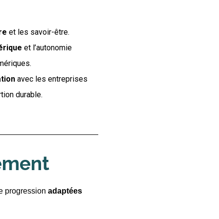
re
et les savoir-être.
érique
et l’autonomie
mériques.
ation
avec les entreprises
rtion durable.
ement
e progression
adaptées