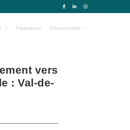
t
Partenaires
Financements
ement vers
e : Val-de-