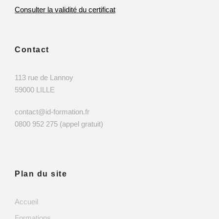
Consulter la validité du certificat
Contact
113 rue de Lannoy
59000 LILLE
contact@id-formation.fr
0800 952 275 (appel gratuit)
Plan du site
Accueil
Formations