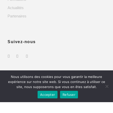
Actualités
Partenaires
Suivez-nous
Nous utilisons des cookies pour vous garantir la meilleure
expérience sur notre site web. Si vous continuez à utiliser ce
site, nous supposerons que vous en êtes satisfait.
Copyright 2024 - ID Formation Tous droit réservés -
Accepter
Refuser
Mentions légales