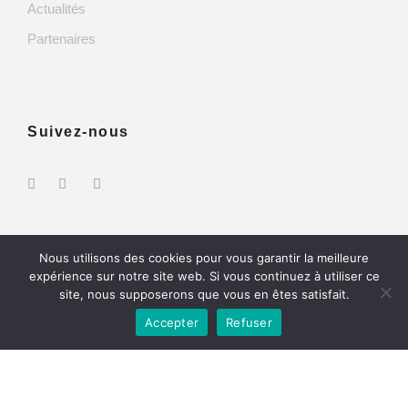
Actualités
Partenaires
Suivez-nous
Nous utilisons des cookies pour vous garantir la meilleure
expérience sur notre site web. Si vous continuez à utiliser ce
site, nous supposerons que vous en êtes satisfait.
Copyright 2024 - ID Formation Tous droit réservés -
Accepter
Refuser
Mentions légales