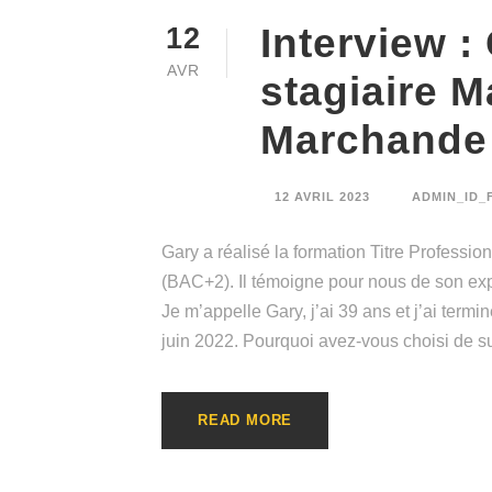
Interview :
12
AVR
stagiaire M
Marchande
12 AVRIL 2023
ADMIN_ID_
Gary a réalisé la formation Titre Profess
(BAC+2). Il témoigne pour nous de son ex
Je m’appelle Gary, j’ai 39 ans et j’ai ter
juin 2022. Pourquoi avez-vous choisi de sui
READ MORE