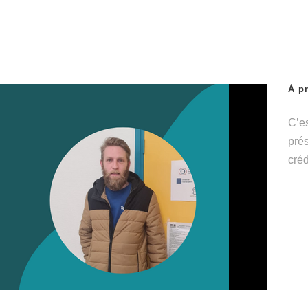
À p
C’es
prés
créd